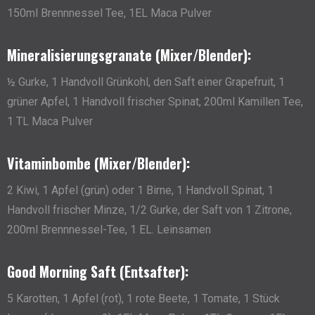
150ml Brennnessel Tee, 1EL Maca Pulver
Mineralisierungsgranate (Mixer/Blender):
½ Gurke, 1 Handvoll Grünkohl, den Saft einer Grapefruit, 1
grüner Apfel, 1 Handvoll frischer Spinat, 200ml Kamillen Tee,
1 TL Maca Pulver
Vitaminbombe (Mixer/Blender):
2 Kiwi, 1 Apfel (grün) oder 1 Birne, 1 Handvoll Spinat, 1
Handvoll frischer Minze, 1/2 Gurke, der Saft von 1 Zitrone,
200ml Brennnessel-Tee, 1 EL. Leinsamen
Good Morning Saft (Entsafter):
5 Karotten, 1 Apfel (rot), 1 rote Beete, 1 Tomate, 1 Stück